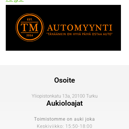
Osoite
Yliopistonkatu 13a, 20100 Turku
Aukioloajat
Toimistomme on auki joka
Keskiviikko: 15:50-18:00