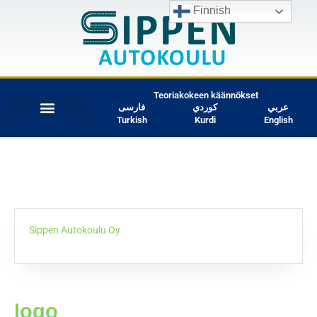
Finnish
Teoriakokeen käännökset
عربي
كوردي
فارسی
Turkish
Kurdi
English
Sippen Autokoulu Oy
logo