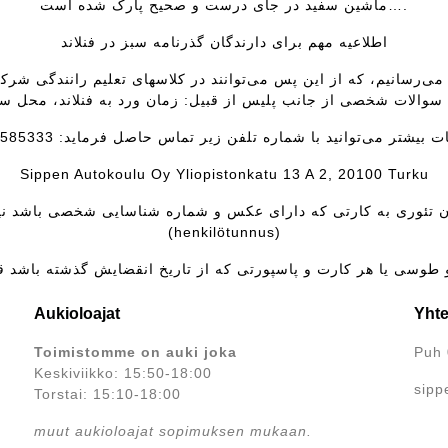
ماشین سفید در جای درست و صحیح پارک شدە است….
اطلاعیە مهم برای دارندگان گذرنامە سبز در فنلاند
 می‌رسانیم، کە از این پس می‌توانند در کلاسهای تعلیم رانندگی شرکت 
بیشتر می‌توانید با شمارە تلفن زیر تماس حاصل فرماید: 00358403585333
Sippen Autokoulu Oy Yliopistonkatu 13 A 2, 20100 Turku
(henkilötunnus)
Aukioloajat
Yhte
Toimistomme on auki joka
Puh 
Keskiviikko: 15:50-18:00
sipp
Torstai: 15:10-18:00
muut aukioloajat sopimuksen mukaan.