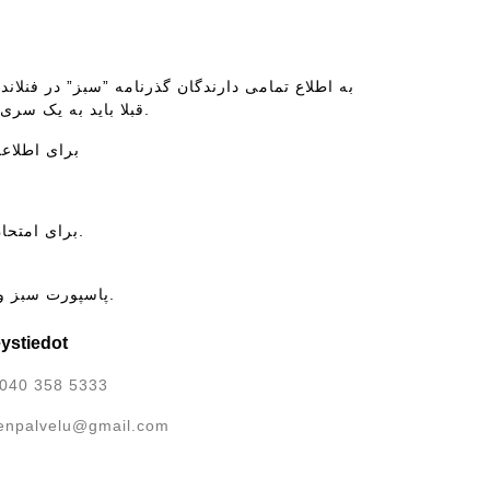
بە اطلاع تمامی دارندگان گذرنامە ”سبز” در فنلاند
قبلا باید بە یک سری سوالات شخصی از جانب پلیس از قبیل: زمان ورد بە فنلاند، محل سکونت و… پاسخ دهند.
برای اطلاعات 
برای امتحان تئوری به کارتی که دارای عکس و شماره شناسایی شخصی باشد نیازمند است.
پاسپورت سبز و طوسی یا هر کارت و پاسپورتی که از تاریخ انقضایش گذشته باشد قابل قبول نیست.
ystiedot
040 358 5333
enpalvelu@gmail.com