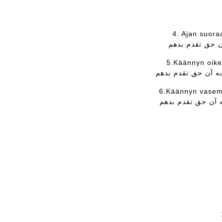
4. Ajan suora
5.Käännyn oikea
6.Käännyn vasemm