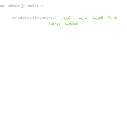
ppenpalvelu@gmail.com
Kurdi
العربية
فارسی
كوردي
Teoriakokeen käännökset​
Turkçe
English