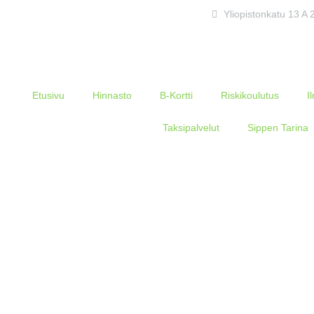
Yliopistonkatu 13 A
Etusivu
Hinnasto
B-Kortti
Riskikoulutus
I
Taksipalvelut
Sippen Tarina